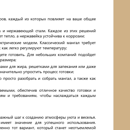
ров, каждый из которых повлияет на ваше общее
на и нержавеющей стали. Каждое из этих решений
ет тепло, а нержавейка устойчива к коррозии;
ектрические модели. Классический мангал требует
к как легко регулируют температуру;
дете готовить. Для небольших компаний подойдет
 размера;
ами для жира, решетками для запекания или даже
начительно упростить процесс готовки;
о просто разобрать и собрать мангал, а также как
емыми, обеспечив отличное качество готовки и
ниям и требованиям, чтобы наслаждаться каждым
 важный шаг к созданию атмосферы уюта и веселья.
меет значение для успешного использования.
енно тот вариант, который станет неотъемлемой