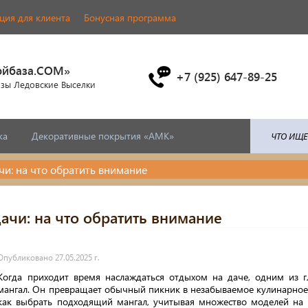
ия для клиента
Бонусная программа
ойбаза.COM»
+7 (925) 647-89-25
азы Ледовские Выселки
ка
Декоративные покрытия «АМК»
чи: на что обратить внимание
ачи: на что обратить внимание
Опубликовано 27.05.2025 г.
Когда приходит время наслаждаться отдыхом на даче, одним из г
мангал. Он превращает обычный пикник в незабываемое кулинарное 
как выбрать подходящий мангал, учитывая множество моделей на