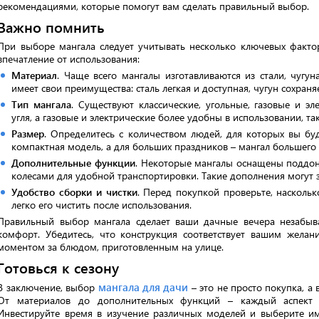
рекомендациями, которые помогут вам сделать правильный выбор.
Важно помнить
При выборе мангала следует учитывать несколько ключевых факто
впечатление от использования:
Материал
. Чаще всего мангалы изготавливаются из стали, чугу
имеет свои преимущества: сталь легкая и доступная, чугун сохраня
Тип мангала
. Существуют классические, угольные, газовые и эл
угля, а газовые и электрические более удобны в использовании, та
Размер
. Определитесь с количеством людей, для которых вы бу
компактная модель, а для больших праздников – мангал большего
Дополнительные функции
. Некоторые мангалы оснащены поддон
колесами для удобной транспортировки. Такие дополнения могут з
Удобство сборки и чистки
. Перед покупкой проверьте, наскольк
легко его чистить после использования.
Правильный выбор мангала сделает ваши дачные вечера незабыва
комфорт. Убедитесь, что конструкция соответствует вашим жела
моментом за блюдом, приготовленным на улице.
Готовься к сезону
мангала для дачи
В заключение, выбор
– это не просто покупка, а
От материалов до дополнительных функций – каждый аспект и
Инвестируйте время в изучение различных моделей и выберите им