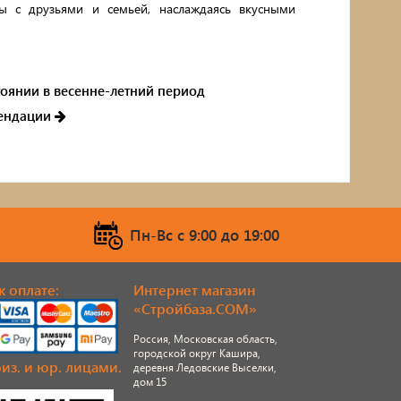
ы с друзьями и семьей, наслаждаясь вкусными
оянии в весенне-летний период
мендации
Пн-Вс c 9:00 до 19:00
 оплате:
Интернет магазин
«Стройбаза.COM»
Россия, Московская область,
городской округ Кашира,
из. и юр. лицами.
деревня Ледовские Выселки,
дом 15